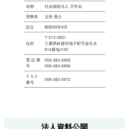
名称
社会福祉法人 天年会
理事長
玉田 香介
設立
昭和55年9月
〒513-0821
住所
三重県鈴鹿市地子町字金生水
814番地の30
電 話 番
059-383-0955
号
059-383-0956
ＦＡＸ
059-383-0972
番号
法人資料公開