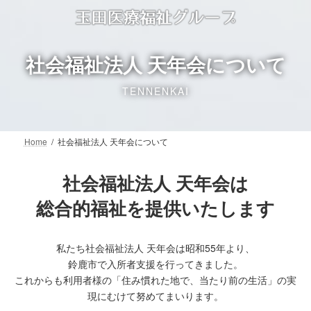
コ
ナ
ン
ビ
テ
ゲ
ン
ー
社会福祉法人 天年会について
ツ
シ
へ
ョ
TENNENKAI
ス
ン
キ
に
ッ
移
プ
動
Home
社会福祉法人 天年会について
社会福祉法人 天年会は
総合的福祉を提供いたします
私たち社会福祉法人 天年会は昭和55年より、
鈴鹿市で入所者支援を行ってきました。
これからも利用者様の「住み慣れた地で、当たり前の生活」の実
現にむけて努めてまいります。