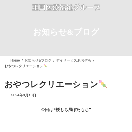
コ
ナ
ン
ビ
テ
ゲ
ン
ー
ツ
シ
お知らせ&ブログ
へ
ョ
ス
ン
キ
に
ッ
移
プ
動
Home
お知らせ&ブログ
デイサービスあおぞら
おやつレクリエーション
おやつレクリエーション
2024年3月13日
今回は
❝桜もち風ぼたもち❞