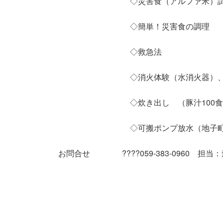
◇災害食（アルファ米）試
◇簡単！災害食の調理
◇救急法
◇消火体験（水消火器）、
◇炊き出し （豚汁100食
◇可搬ポンプ放水（地子
お問合せ ????059-383-0960 担