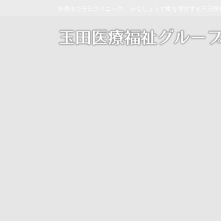
コ
ナ
鈴鹿市で玉田クリニック、 かなしょうず園を運営する玉田医
ン
ビ
テ
ゲ
ン
ー
ツ
シ
へ
ョ
ス
ン
キ
に
ッ
移
プ
動