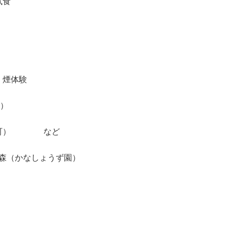
食
煙体験
）
町） など
当：森（かなしょうず園）