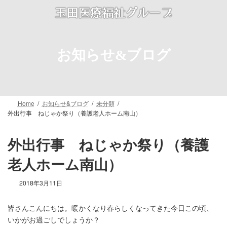
コ
ナ
ン
ビ
テ
ゲ
ン
ー
ツ
シ
お知らせ&ブログ
へ
ョ
ス
ン
キ
に
ッ
移
プ
動
Home
お知らせ&ブログ
未分類
外出行事 ねじゃか祭り（養護老人ホーム南山）
外出行事 ねじゃか祭り（養護
老人ホーム南山）
2018年3月11日
皆さんこんにちは。暖かくなり春らしくなってきた今日この頃、
いかがお過ごしでしょうか？