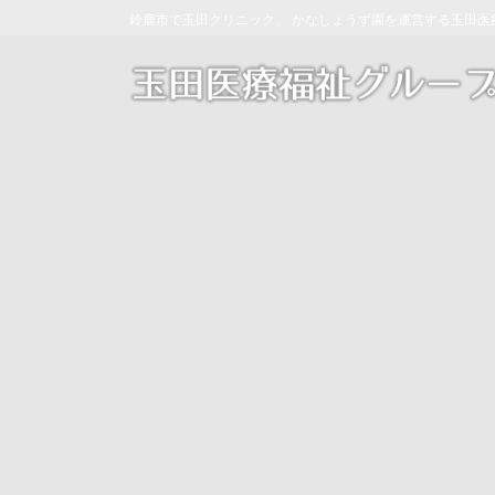
コ
ナ
鈴鹿市で玉田クリニック、 かなしょうず園を運営する玉田医
ン
ビ
テ
ゲ
ン
ー
ツ
シ
へ
ョ
ス
ン
キ
に
ッ
移
プ
動