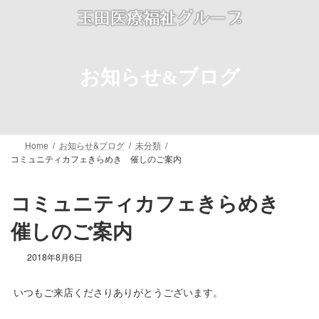
コ
ナ
ン
ビ
テ
ゲ
ン
ー
ツ
シ
お知らせ&ブログ
へ
ョ
ス
ン
キ
に
ッ
移
プ
動
Home
お知らせ&ブログ
未分類
コミュニティカフェきらめき 催しのご案内
コミュニティカフェきらめき
催しのご案内
2018年8月6日
いつもご来店くださりありがとうございます。