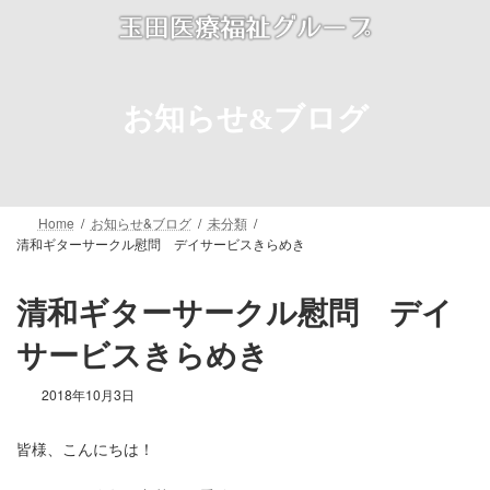
コ
ナ
ン
ビ
テ
ゲ
ン
ー
ツ
シ
お知らせ&ブログ
へ
ョ
ス
ン
キ
に
ッ
移
プ
動
Home
お知らせ&ブログ
未分類
清和ギターサークル慰問 デイサービスきらめき
清和ギターサークル慰問 デイ
サービスきらめき
2018年10月3日
皆様、こんにちは！