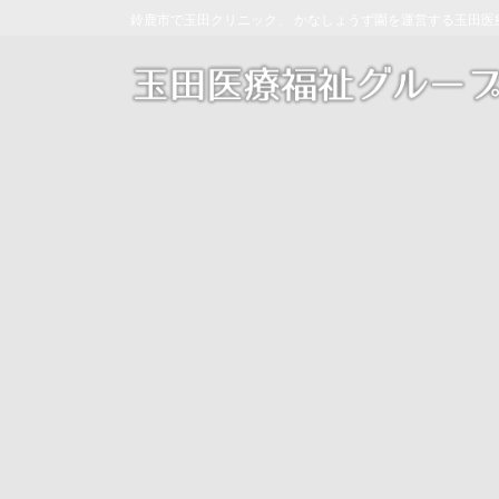
コ
ナ
鈴鹿市で玉田クリニック、 かなしょうず園を運営する玉田医
ン
ビ
テ
ゲ
ン
ー
ツ
シ
へ
ョ
ス
ン
キ
に
ッ
移
プ
動