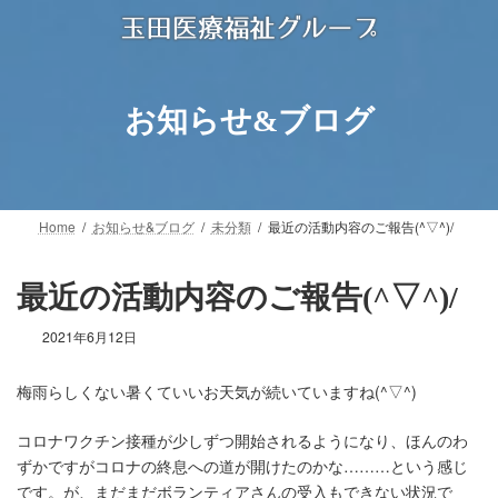
コ
ナ
ン
ビ
テ
ゲ
ン
ー
ツ
シ
お知らせ&ブログ
へ
ョ
ス
ン
キ
に
ッ
移
プ
動
Home
お知らせ&ブログ
未分類
最近の活動内容のご報告(^▽^)/
最近の活動内容のご報告(^▽^)/
2021年6月12日
梅雨らしくない暑くていいお天気が続いていますね(^▽^)
コロナワクチン接種が少しずつ開始されるようになり、ほんのわ
ずかですがコロナの終息への道が開けたのかな………という感じ
です。が、まだまだボランティアさんの受入もできない状況で