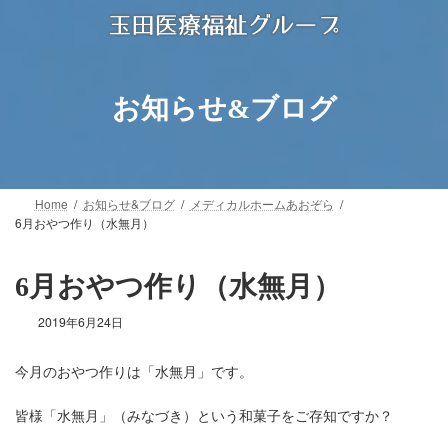
コ
ナ
ン
ビ
テ
ゲ
ン
ー
ツ
シ
お知らせ&ブログ
へ
ョ
ス
ン
キ
に
ッ
移
プ
動
Home
お知らせ&ブログ
メディカルホームあおぞら
6月おやつ作り（水無月）
6月おやつ作り（水無月）
2019年6月24日
今月のおやつ作りは「水無月」です。
皆様「水無月」（みなづき）という和菓子をご存知ですか？