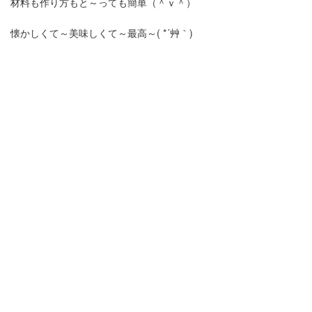
材料も作り方もと～っても簡単（＾ｖ＾）
懐かしくて～美味しくて～最高～( *´艸｀)