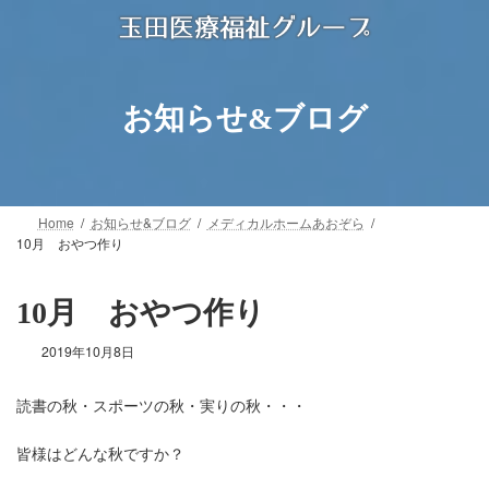
コ
ナ
ン
ビ
テ
ゲ
ン
ー
ツ
シ
お知らせ&ブログ
へ
ョ
ス
ン
キ
に
ッ
移
プ
動
Home
お知らせ&ブログ
メディカルホームあおぞら
10月 おやつ作り
10月 おやつ作り
2019年10月8日
読書の秋・スポーツの秋・実りの秋・・・
皆様はどんな秋ですか？