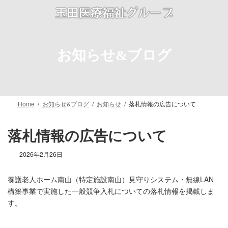
コ
ナ
ン
ビ
テ
ゲ
ン
ー
ツ
シ
お知らせ&ブログ
へ
ョ
ス
ン
キ
に
ッ
移
プ
動
Home
お知らせ&ブログ
お知らせ
落札情報の広告について
落札情報の広告について
2026年2月26日
養護老人ホーム南山（特定施設南山）見守りシステム・無線LAN
構築事業で実施した一般競争入札についての落札情報を掲載しま
す。