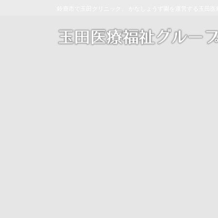
コ
ナ
鈴鹿市で玉田クリニック、 かなしょうず園を運営する玉田医
ン
ビ
テ
ゲ
ン
ー
ツ
シ
へ
ョ
ス
ン
キ
に
ッ
移
プ
動