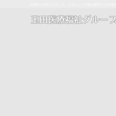
コ
ナ
鈴鹿市で玉田クリニック、 かなしょうず園を運営する玉田医
ン
ビ
テ
ゲ
ン
ー
ツ
シ
へ
ョ
ス
ン
キ
に
ッ
移
プ
動