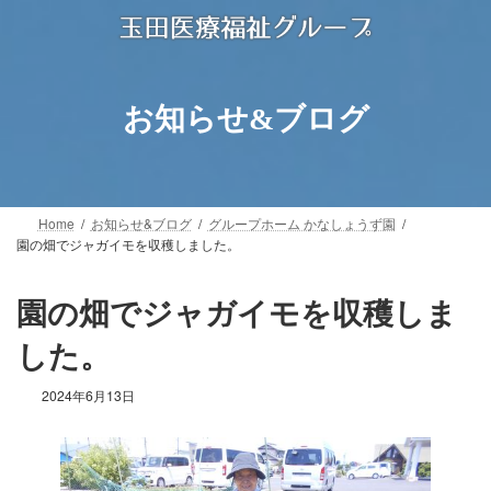
コ
ナ
ン
ビ
テ
ゲ
ン
ー
ツ
シ
お知らせ&ブログ
へ
ョ
ス
ン
キ
に
ッ
移
プ
動
Home
お知らせ&ブログ
グループホーム かなしょうず園
園の畑でジャガイモを収穫しました。
園の畑でジャガイモを収穫しま
した。
2024年6月13日