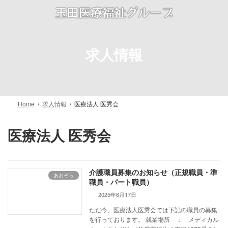
コ
ナ
ン
ビ
テ
ゲ
ン
ー
ツ
シ
求人情報
へ
ョ
ス
ン
キ
に
ッ
移
プ
動
Home
求人情報
医療法人 医秀会
医療法人 医秀会
介護職員募集のお知らせ（正規職員・準
あおぞら
職員・パート職員）
2025年6月17日
ただ今、医療法人医秀会では下記の職員の募集
を行っております。 就業場所 ： メディカル