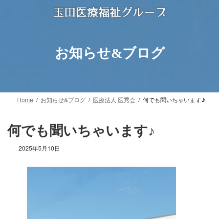
コ
ナ
ン
ビ
テ
ゲ
ン
ー
ツ
シ
お知らせ&ブログ
へ
ョ
ス
ン
キ
に
ッ
移
プ
動
Home
お知らせ&ブログ
医療法人 医秀会
何でも聞いちゃいます♪
何でも聞いちゃいます♪
2025年5月10日