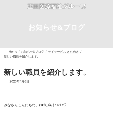
コ
ナ
ン
ビ
テ
ゲ
ン
ー
ツ
シ
お知らせ&ブログ
へ
ョ
ス
ン
キ
に
ッ
移
プ
動
Home
お知らせ&ブログ
デイサービス きらめき
新しい職員を紹介します。
新しい職員を紹介します。
2020年4月6日
みなさんこんにちわ。(✿✪‿✪｡)ﾉｺﾝﾁｬ♡