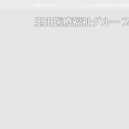
コ
ナ
鈴鹿市で玉田クリニック、 かなしょうず園を運営する玉田医
ン
ビ
テ
ゲ
ン
ー
ツ
シ
へ
ョ
ス
ン
キ
に
ッ
移
プ
動