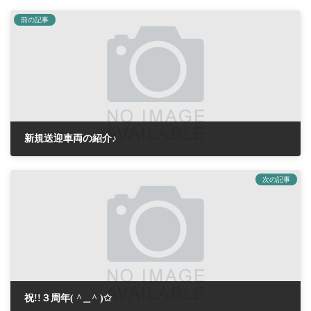
前の記事
新規送迎車両の紹介♪
2020年8月29日
次の記事
祝!!３周年( ^＿^ )✩