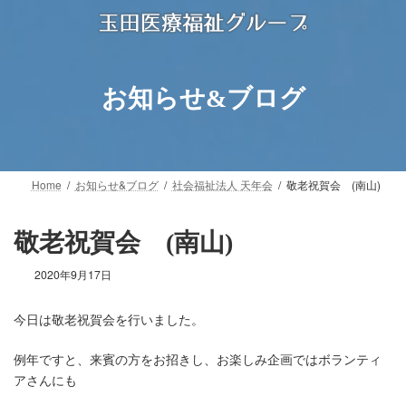
コ
ナ
ン
ビ
テ
ゲ
ン
ー
ツ
シ
お知らせ&ブログ
へ
ョ
ス
ン
キ
に
ッ
移
プ
動
Home
お知らせ&ブログ
社会福祉法人 天年会
敬老祝賀会 (南山)
敬老祝賀会 (南山)
2020年9月17日
今日は敬老祝賀会を行いました。
例年ですと、来賓の方をお招きし、お楽しみ企画ではボランティ
アさんにも