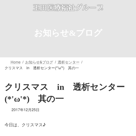
コ
ナ
ン
ビ
テ
ゲ
ン
ー
ツ
シ
お知らせ&ブログ
へ
ョ
ス
ン
キ
に
ッ
移
プ
動
Home
お知らせ&ブログ
透析センター
クリスマス in 透析センター(*'ω'*) 其の一
クリスマス in 透析センター
(*'ω'*) 其の一
2017年12月25日
今日は、クリスマス♪