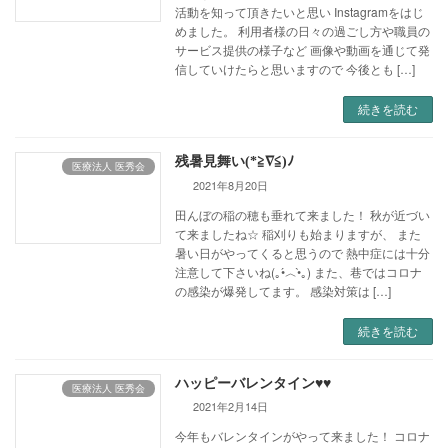
活動を知って頂きたいと思い Instagramをはじ
めました。 利用者様の日々の過ごし方や職員の
サービス提供の様子など 画像や動画を通じて発
信していけたらと思いますので 今後とも […]
続きを読む
残暑見舞い(*≧∇≦)ﾉ
医療法人 医秀会
2021年8月20日
田んぼの稲の穂も垂れて来ました！ 秋が近づい
て来ましたね☆ 稲刈りも始まりますが、 また
暑い日がやってくると思うので 熱中症には十分
注意して下さいね(｡•́︿•̀｡) また、巷ではコロナ
の感染が爆発してます。 感染対策は […]
続きを読む
ハッピーバレンタイン♥♥
医療法人 医秀会
2021年2月14日
今年もバレンタインがやって来ました！ コロナ