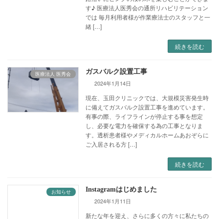
す♪ 医療法人医秀会の通所リハビリテーション
では 毎月利用者様が作業療法士のスタッフと一
緒 […]
続きを読む
ガスバルク設置工事
医療法人 医秀会
2024年1月14日
現在、玉田クリニックでは、大規模災害発生時
に備えてガスバルク設置工事を進めています。
有事の際、ライフラインが停止する事を想定
し、必要な電力を確保する為の工事となりま
す。透析患者様やメディカルホームあおぞらに
ご入居される方 […]
続きを読む
Instagramはじめました
お知らせ
2024年1月11日
新たな年を迎え、さらに多くの方々に私たちの