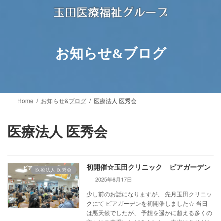
コ
ナ
ン
ビ
テ
ゲ
ン
ー
ツ
シ
お知らせ&ブログ
へ
ョ
ス
ン
キ
に
ッ
移
プ
動
Home
お知らせ&ブログ
医療法人 医秀会
医療法人 医秀会
初開催☆玉田クリニック ビアガーデン
医療法人 医秀会
2025年6月17日
少し前のお話になりますが、 先月玉田クリニッ
クにて ビアガーデンを初開催しました☆ 当日
は悪天候でしたが、 予想を遥かに超える多くの