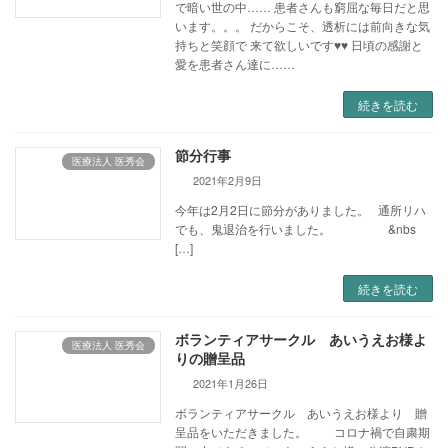
で暗い世の中…… 患者さんも窮屈な毎日だと思
います。。。 だからこそ、透析には前向きな気
持ちと笑顔で 来て欲しいです♥♥ 日頃の感謝と
愛を患者さん達に……
続きを読む
節分行事
医療法人 医秀会
2021年2月9日
今年は2月2日に節分がありました。 通所リハ
でも、鬼退治を行いました。 &nbs
[…]
続きを読む
ボランティアサークル あいうえお様よ
医療法人 医秀会
りの贈呈品
2021年1月26日
ボランティアサークル あいうえお様より 贈
呈品をいただきました。 コロナ禍で自粛期