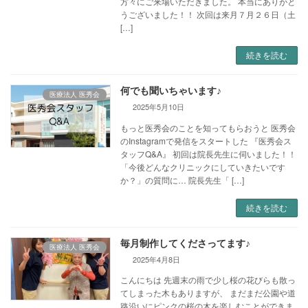
方々にご来場いただきました。 本当にありがと
うございました！！ 次回は来月７月２６日（土
[…]
続きを読む
何でも聞いちゃいます♪
医療法人 医秀会
2025年5月10日
もっと医秀会のことを知ってもらおうと 医秀会
のInstagramで発信をスタートした 『医秀会ス
タッフQ&A』 初回は院長先生に伺いました！！
「今後どんなクリニックにしていきたいです
か？」の質問に… 院長先生「 […]
続きを読む
毎月制作してくださってます♪
医療法人 医秀会
2025年4月8日
こんにちは 先週末の雨で少し桜の花びらも散っ
てしまった木もありますが、 まだまだ公園や道
路沿いにピンクの桜の木を楽しむことができま