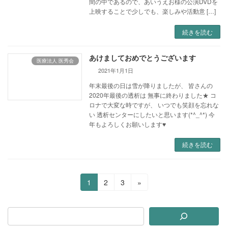
間の中であるので、あいうえお様の公演DVDを
上映することで少しでも、楽しみや活動意 […]
続きを読む
あけましておめでとうございます
医療法人 医秀会
2021年1月1日
年末最後の日は雪が降りましたが、 皆さんの
2020年最後の透析は 無事に終わりました★ コ
ロナで大変な時ですが、 いつでも笑顔を忘れな
い 透析センターにしたいと思います(*^_^*) 今
年もよろしくお願いします♥
続きを読む
投
固
固
固
1
2
3
»
定
定
定
稿
ペ
ペ
ペ
ー
ー
ー
の
ジ
ジ
ジ