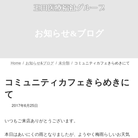
コ
ナ
ン
ビ
テ
ゲ
ン
ー
ツ
シ
お知らせ&ブログ
へ
ョ
ス
ン
キ
に
ッ
移
プ
動
Home
お知らせ&ブログ
未分類
コミュニティカフェきらめきにて
コミュニティカフェきらめきに
て
2017年6月25日
いつもご来店ありがとうございます。
本日はあいにくの雨となりましたが、ようやく梅雨らしいお天気