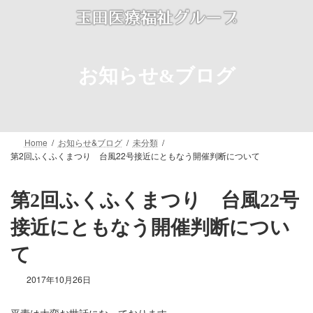
コ
ナ
ン
ビ
テ
ゲ
ン
ー
ツ
シ
お知らせ&ブログ
へ
ョ
ス
ン
キ
に
ッ
移
プ
動
Home
お知らせ&ブログ
未分類
第2回ふくふくまつり 台風22号接近にともなう開催判断について
第2回ふくふくまつり 台風22号
接近にともなう開催判断につい
て
2017年10月26日