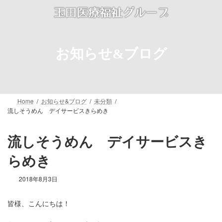
コ
ナ
ン
ビ
テ
ゲ
ン
ー
ツ
シ
お知らせ&ブログ
へ
ョ
ス
ン
キ
に
ッ
移
プ
動
Home
お知らせ&ブログ
未分類
流しそうめん デイサービスきらめき
流しそうめん デイサービスき
らめき
2018年8月3日
皆様、こんにちは！