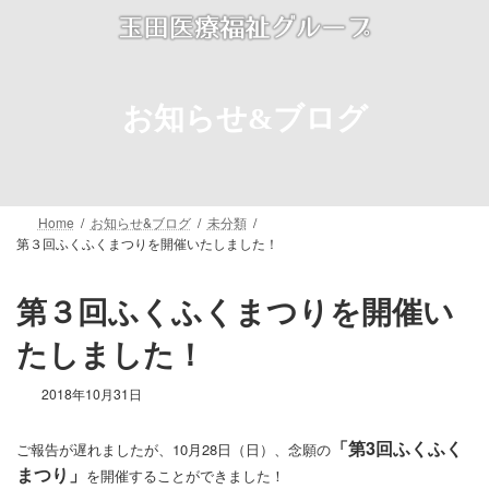
コ
ナ
ン
ビ
テ
ゲ
ン
ー
ツ
シ
お知らせ&ブログ
へ
ョ
ス
ン
キ
に
ッ
移
プ
動
Home
お知らせ&ブログ
未分類
第３回ふくふくまつりを開催いたしました！
第３回ふくふくまつりを開催い
たしました！
2018年10月31日
「第3回ふくふく
ご報告が遅れましたが、10月28日（日）、念願
の
まつり」
を開催することができました！