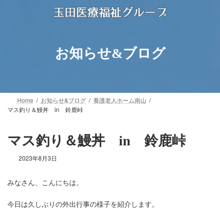
コ
ナ
ン
ビ
テ
ゲ
ン
ー
ツ
シ
お知らせ&ブログ
へ
ョ
ス
ン
キ
に
ッ
移
プ
動
Home
お知らせ&ブログ
養護老人ホーム南山
マス釣り＆鰻丼 in 鈴鹿峠
マス釣り＆鰻丼 in 鈴鹿峠
2023年8月3日
みなさん、こんにちは。
今日は久しぶりの外出行事の様子を紹介します。