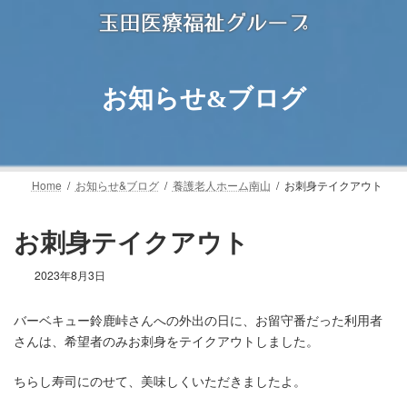
コ
ナ
ン
ビ
テ
ゲ
ン
ー
ツ
シ
お知らせ&ブログ
へ
ョ
ス
ン
キ
に
ッ
移
プ
動
Home
お知らせ&ブログ
養護老人ホーム南山
お刺身テイクアウト
お刺身テイクアウト
2023年8月3日
バーベキュー鈴鹿峠さんへの外出の日に、お留守番だった利用者
さんは、希望者のみお刺身をテイクアウトしました。
ちらし寿司にのせて、美味しくいただきましたよ。