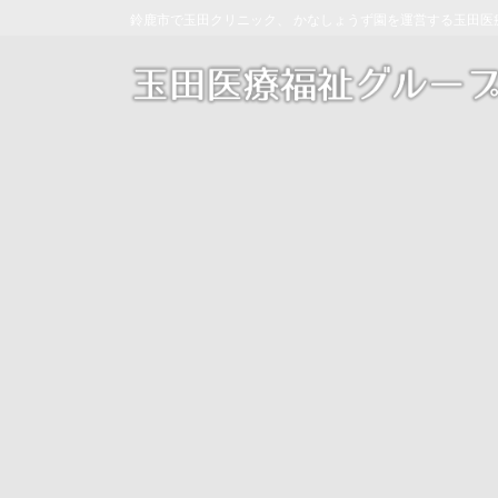
コ
ナ
鈴鹿市で玉田クリニック、 かなしょうず園を運営する玉田医
ン
ビ
テ
ゲ
ン
ー
ツ
シ
へ
ョ
ス
ン
キ
に
ッ
移
プ
動